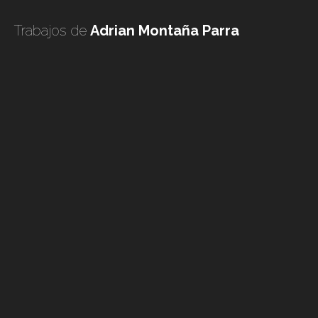
undefined
Trabajos de
Adrian Montaña Parra
undefined
TODO
TATUADORES