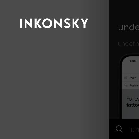
INKONSKY
unde
undefi