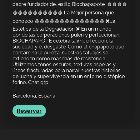
undefined
padre fundador del estilo Biochapapote. 🩸🩸🩸🩸
🩸🩸🩸🩸🩸🩸🩸🩸🩸🩸 La Mejor persona que
undefined
conozco 🩸🩸🩸🩸🩸🩸🩸🩸🩸🩸🩸🩸🩸🩸 ❌La
Estética de la Degradación ❌ En un mundo
donde las corporaciones pulen y perfeccionan,
BIOCHAPAPOTE celebra la imperfección, la
suciedad y el desgaste. Como el chapapote que
contamina la pureza, nuestros tatuajes se
extienden como manchas de resistencia.
Utilizamos tonos oscuros, texturas ásperas y
líneas fracturadas para narrar nuestras historias
de lucha y supervivencia en un entorno distópico
forino. Chat gtp
Barcelona, España
Reservar
TODO
TATUADORES