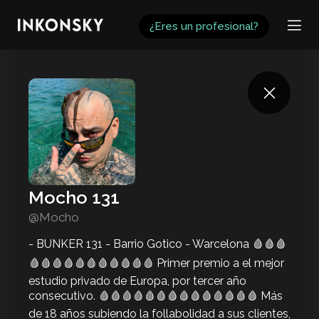
INKONSKY
¿Eres un profesional?
Mocho 131
@Mocho
- BUNKER 131 - Barrio Gotico - Warcelona 🩸🩸🩸
🩸🩸🩸🩸🩸🩸🩸🩸🩸🩸🩸 Primer premio a el mejor
estudio privado de Europa, por tercer año
consecutivo. 🩸🩸🩸🩸🩸🩸🩸🩸🩸🩸🩸🩸🩸🩸 Más
de 18 años subiendo la follabolidad a sus clientes,