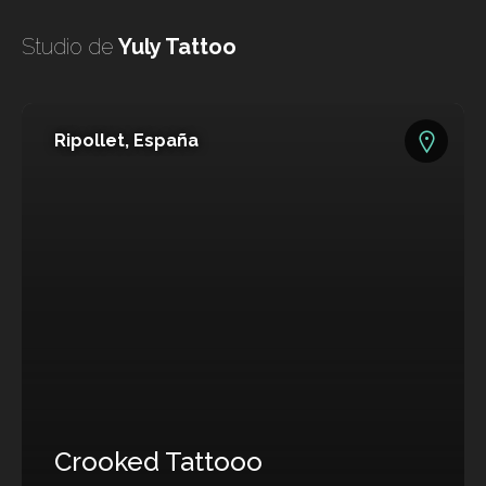
undefined
Studio de
Yuly Tattoo
undefined
Ripollet, España
TODO
TATUADORES
Crooked Tattooo